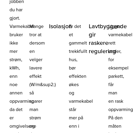
jobben
du har
gjort.
Isolasjon
Lavtbyggende
Varmekabel
Mange
Er det
Ligger
gir
bruker
tror at
et
varmekabel
raskere
ikke
dersom
gammelt
rett
regulering
mer
en
trekkfullt
under,
strøm,
velger
hus,
for
kWh,
lavere
bør
eksempel
enn
effekt
effekten
parkett,
noe
(W/m&sup2;)
økes
får
annen
så
og
man
oppvarming
sparer
varmekabel
en rask
da det
man
står
oppvarming
er
strøm
mer på
På den
omgivelsene
og
enn i
måten