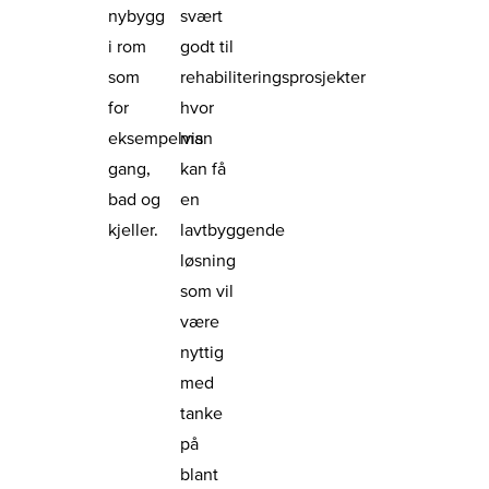
nybygg
svært
i rom
godt til
som
rehabiliteringsprosjekter
for
hvor
eksempelvis
man
gang,
kan få
bad og
en
kjeller.
lavtbyggende
løsning
som vil
være
nyttig
med
tanke
på
blant