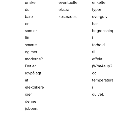
ønsker
eventuelle
enkelte
du
ekstra
typer
bare
kostnader.
overgulv
en
har
som er
begrensnin
litt
i
smarte
forhold
og mer
til
moderne?
effekt
Det er
(W/m&sup2;
lovpålagt
og
at
temperatur
elektrikere
i
gjør
gulvet.
denne
jobben.