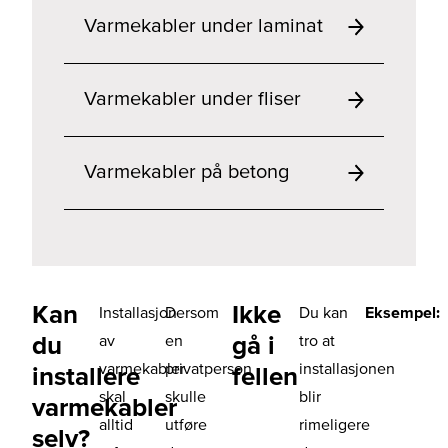
Varmekabler under laminat
Varmekabler under fliser
Varmekabler på betong
Kan
Ikke
Installasjon
Dersom
Du kan
Eksempel:
du
gå i
av
en
tro at
varmekabler
privatperson
installasjonen
installere
fellen
skal
skulle
blir
varmekabler
alltid
utføre
rimeligere
selv?