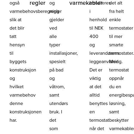
regler
varmekabler
også
og
installeres
det alt
varmebehovsberegning
regler
i
fra helt
slik at
gjelder
henhold
enkle
det blir
ved
til NEK
termostater
tatt
alle
400
til mer
hensyn
typer
og
smarte
til
installasjoner,
leverandørens
termostater
byggets
spesielt
leggeanvisning.
Med
konstruksjon
på bad
Det er
termostat
og
og
viktig
oppnår
hvilket
våtrom,
at det
du en
varmebehov
samt
alltid
energibesp
denne
utendørs
benyttes
løsning,
konstruksjonen
bruk. I
en
samt
har.
det
termostat
beskytter
som
når det
varmekable