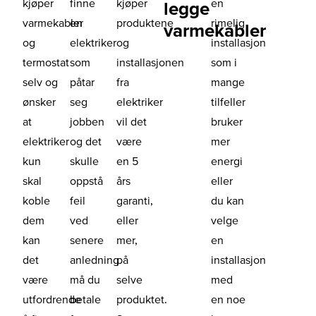
kjøper
finne
kjøper
en
legge
varmekabler
en
produktene
rimelig
varmekabler
og
elektriker
og
installasjon
termostat
som
installasjonen
som i
selv og
påtar
fra
mange
ønsker
seg
elektriker
tilfeller
at
jobben
vil det
bruker
elektriker
og det
være
mer
kun
skulle
en 5
energi
skal
oppstå
års
eller
koble
feil
garanti,
du kan
dem
ved
eller
velge
kan
senere
mer,
en
det
anledning
på
installasjon
være
må du
selve
med
utfordrende
betale
produktet.
en noe