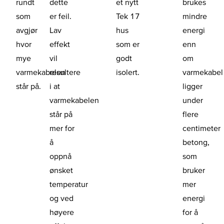
rundt
dette
et nytt
brukes
som
er feil.
Tek 17
mindre
avgjør
Lav
hus
energi
hvor
effekt
som er
enn
mye
vil
godt
om
varmekabelen
resultere
isolert.
varmekabel
står på.
i at
ligger
varmekabelen
under
står på
flere
mer for
centimeter
å
betong,
oppnå
som
ønsket
bruker
temperatur
mer
og ved
energi
høyere
for å