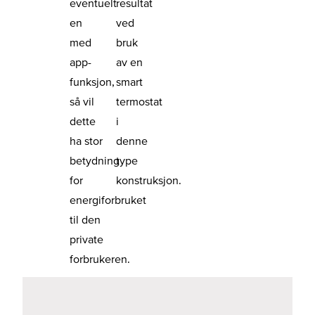
eventuelt
resultat
en
ved
med
bruk
app-
av en
funksjon,
smart
så vil
termostat
dette
i
ha stor
denne
betydning
type
for
konstruksjon.
energiforbruket
til den
private
forbrukeren.