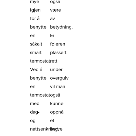
mye
også
igjen
være
for å
av
benytte
betydning.
en
Er
såkalt
føleren
smart
plassert
termostat.
rett
Ved å
under
benytte
overgulv
en
vil man
termostat
også
med
kunne
dag-
oppnå
og
et
nattsenkning,
bedre