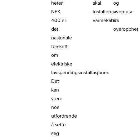
heter
skal
og
NEK
installeres
overgulv
400
er
varmekabel.
for
det
overopphet
nasjonale
forskrift
om
elektriske
lavspenningsinstallasjoner.
Det
kan
være
noe
utfordrende
å sette
seg