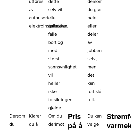
utføres
dette
dersom
av
selv vil
du gjør
autoriserte
alle
hele
elektroinstallatører.
garantier
eller
falle
deler
bort og
av
med
jobben
størst
selv,
sannsynlighet
men
vil
det
heller
kan
ikke
fort slå
forsikringen
feil.
gjelde.
Pris
Strømf
Dersom
Klarer
Om du
Du kan
på å
varmek
du
du å
derimot
velge