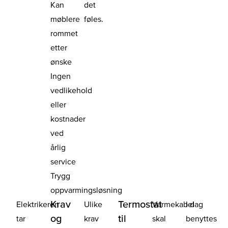
Kan
det
møblere
føles.
rommet
etter
ønske
Ingen
vedlikehold
eller
kostnader
ved
årlig
service
Trygg
oppvarmingsløsning
Krav
Termostat
Elektrikeren
Ulike
Varmekabel
I dag
og
til
tar
krav
skal
benyttes