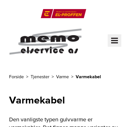
Til hovedinnhold
El-Proffen
ME
Forside
Tjenester
Varme
Varmekabel
Du er her
Varmekabel
Den vanligste typen gulvvarme er