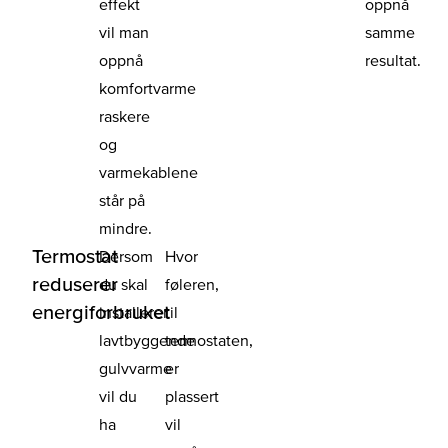
effekt
oppnå
vil man
samme
oppnå
resultat.
komfortvarme
raskere
og
varmekablene
står på
mindre.
Termostat
Dersom
Hvor
reduserer
du skal
føleren,
energiforbruket
installerer
til
lavtbyggende
termostaten,
gulvvarme
er
vil du
plassert
ha
vil