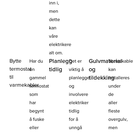
inn i,
men
dette
kan
våre
elektrikere
alt om.
Bytte
Planlegg
Gulvmaterial
Har du
Det er
Varmekable
termostat
tidlig
og
en
viktig å
kan
til
tildekking
gammel
planlegge
installeres
varmekabler
termostat
og
under
som
involvere
de
har
elektriker
aller
begynt
tidlig
fleste
å fuske
for å
overgulv,
eller
unngå
men