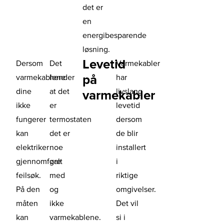
det er
en
energibesparende
løsning.
Levetid
Dersom
Det
Varmekabler
på
varmekablene
hender
har
dine
at det
livslang
varmekabler
ikke
er
levetid
fungerer
termostaten
dersom
kan
det er
de blir
elektriker
noe
installert
gjennomføre
galt
i
feilsøk.
med
riktige
På den
og
omgivelser.
måten
ikke
Det vil
kan
varmekablene.
si i