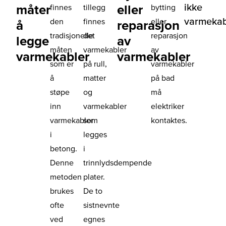
ikke
måter
eller
finnes
tillegg
bytting
varmeka
den
finnes
eller
å
reparasjon
tradisjonelle
det
reparasjon
legge
av
måten
varmekabler
av
varmekabler
varmekabler
som er
på rull,
varmekabler
å
matter
på bad
støpe
og
må
inn
varmekabler
elektriker
varmekabler
som
kontaktes.
i
legges
betong.
i
Denne
trinnlydsdempende
metoden
plater.
brukes
De to
ofte
sistnevnte
ved
egnes