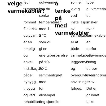
velge
å
jevn
gulvvarme
som er
type
temperatur
kan du
viktig
gulvmateria
varmekabler?
tenke
i
senke
ved
du
på
rommet
temperaturen
installasjon
ønsker
med
Elektrisk
med 1-
av
over
varmekabler
gulvvarme
2 °C
varmekabler
varmekable
er en
som vil
er at
er
rimelig
gi en
både
derfor
og
energibesparelse
varmekabelleverand
det
enkel
på 10-
leggeanvisning
første
installasjon,
20 %
og
du bør
både i
sammenlignet
overgulvleverandøre
finne
nybygg,
med
anvisninger
ut av.
tilbygg
for
følges.
Det er
og ved
eksempel
grunnet
rehabilitering
tradisjonelle
ulike