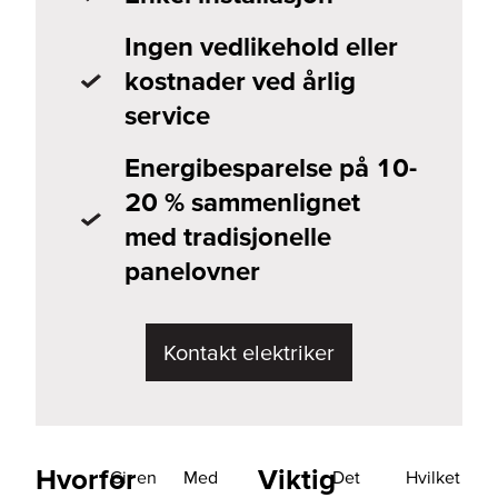
Ingen vedlikehold eller
kostnader ved årlig
service
Energibesparelse på 10-
20 % sammenlignet
med tradisjonelle
panelovner
Kontakt elektriker
Hvorfor
Viktig
Gir en
Med
Det
Hvilket