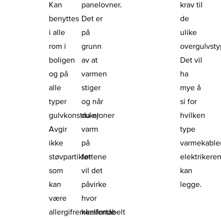
Kan
panelovner.
krav til
benyttes
Det er
de
i alle
på
ulike
rom i
grunn
overgulvst
boligen
av at
Det vil
og på
varmen
ha
alle
stiger
mye å
typer
og når
si for
gulvkonstruksjoner
du er
hvilken
Avgir
varm
type
ikke
på
varmekable
støvpartikler
føttene
elektrikere
som
vil det
kan
kan
påvirke
legge.
være
hvor
allergifremkallende
komfortabelt