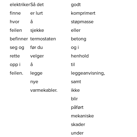
elektriker
Så det
godt
finne
er lurt
komprimert
hvor
å
støpmasse
feilen
sjekke
eller
befinner
termostaten
betong
seg og
før du
og i
rette
velger
henhold
opp i
å
til
feilen.
legge
leggeanvisning,
nye
samt
varmekabler.
ikke
blir
påført
mekaniske
skader
under