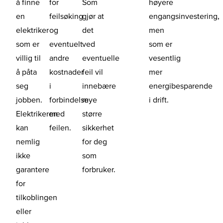
å finne
for
Som
høyere
en
feilsøking
gjør at
engangsinvestering,
elektriker
og
det
men
som er
eventuelt
ved
som er
villig til
andre
eventuelle
vesentlig
å påta
kostnader
feil vil
mer
seg
i
innebære
energibesparende
jobben.
forbindelse
mye
i drift.
Elektrikeren
med
større
kan
feilen.
sikkerhet
nemlig
for deg
ikke
som
garantere
forbruker.
for
tilkoblingen
eller