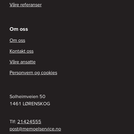
Våre referanser
Om oss
Om oss
Kontakt oss
Våre ansatte
Personvern og cookies
Solheimveien 50
1461
LØRENSKOG
Tlf:
21424555
on.ecivresleomem@tsop