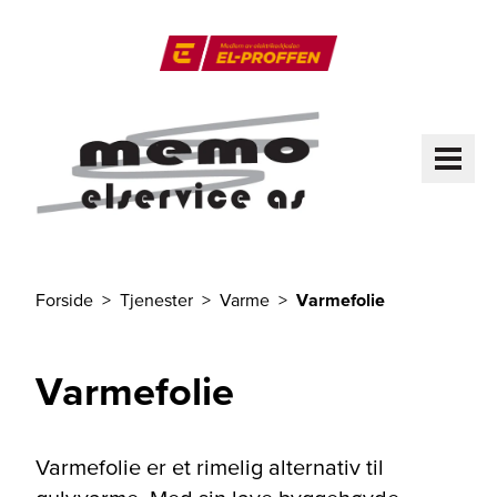
Til hovedinnhold
El-Proffen
ME
Forside
Tjenester
Varme
Varmefolie
Du er her
Varmefolie
Varmefolie er et rimelig alternativ til