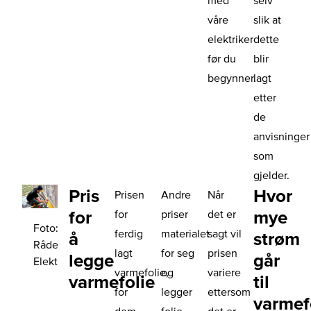
med
selv
våre
slik at
elektriker
dette
før du
blir
begynner.
lagt
etter
de
anvisninger
som
gjelder.
Pris
Hvor
Prisen
Andre
Når
for
mye
for
priser
det er
Foto:
ferdig
materialet
sagt vil
å
strøm
Råde
lagt
for seg
prisen
legge
går
Elektro
varmefolie,
og
variere
varmefolie
til
for
legger
ettersom
varmef