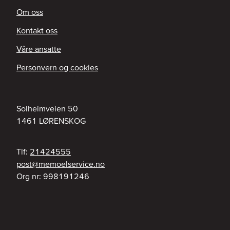
Om oss
Kontakt oss
Våre ansatte
Personvern og cookies
Solheimveien 50
1461
LØRENSKOG
Tlf:
21424555
on.ecivresleomem@tsop
Org nr:
998191246