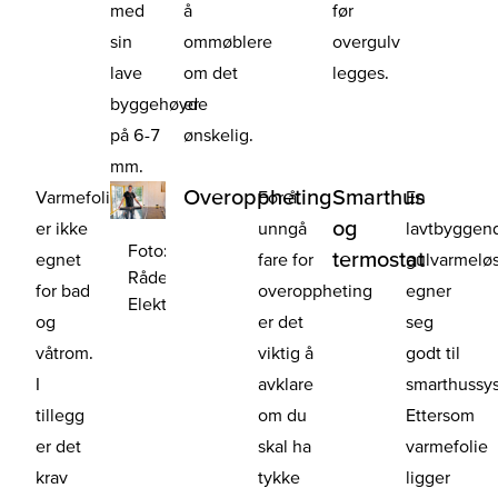
med
å
før
sin
ommøblere
overgulv
lave
om det
legges.
byggehøyde
er
på 6-7
ønskelig.
mm.
Overoppheting
Smarthus
Varmefolie
For å
En
og
er ikke
unngå
lavtbyggen
Foto:
termostat
egnet
fare for
gulvarmelø
Råde
for bad
overoppheting
egner
Elektro
og
er det
seg
våtrom.
viktig å
godt til
I
avklare
smarthussy
tillegg
om du
Ettersom
er det
skal ha
varmefolie
krav
tykke
ligger