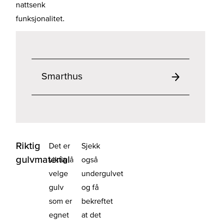
nattsenk
funksjonalitet.
Smarthus
Riktig
Det er
Sjekk
gulvmaterial
viktig å
også
velge
undergulvet
gulv
og få
som er
bekreftet
egnet
at det