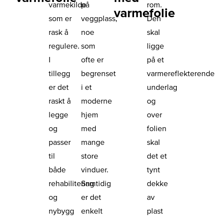
varmekilde
på
rom.
varmefolie
som er
veggplass,
Den
rask å
noe
skal
regulere.
som
ligge
I
ofte er
på et
tillegg
begrenset
varmereflekterende
er det
i et
underlag
raskt å
moderne
og
legge
hjem
over
og
med
folien
passer
mange
skal
til
store
det et
både
vinduer.
tynt
rehabilitering
Samtidig
dekke
og
er det
av
nybygg
enkelt
plast