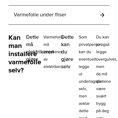
Varmefolie under fliser
Kan
Dette
Dette
Varmefolie
Som
Du kan
må
kan
man
må
privatperson
jo også
elektrikeren
du
installeres
kan du
legge
installere
gjøre
gjøre
av
eventuelt
overgulvet,
varmefolie
selv
elektriker.
legge
men
selv?
ut
da må
underlagsplatene
du
selv,
være
men
svært
avklar
trygg
dette
på deg