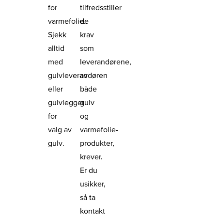
for
tilfredsstiller
varmefolie.
de
Sjekk
krav
alltid
som
med
leverandørene,
gulvleverandøren
av
eller
både
gulvlegger
gulv
for
og
valg av
varmefolie-
gulv.
produkter,
krever.
Er du
usikker,
så ta
kontakt