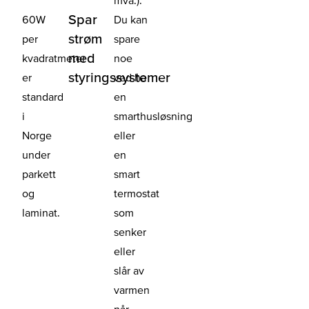
mva.).
Spar
60W
Du kan
strøm
per
spare
med
kvadratmeter
noe
styringssystemer
er
ved ha
standard
en
i
smarthusløsning
Norge
eller
under
en
parkett
smart
og
termostat
laminat.
som
senker
eller
slår av
varmen