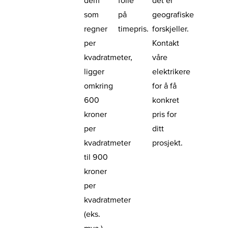
dem
folie
det er
som
på
geografiske
regner
timepris.
forskjeller.
per
Kontakt
kvadratmeter,
våre
ligger
elektrikere
omkring
for å få
600
konkret
kroner
pris for
per
ditt
kvadratmeter
prosjekt.
til 900
kroner
per
kvadratmeter
(eks.