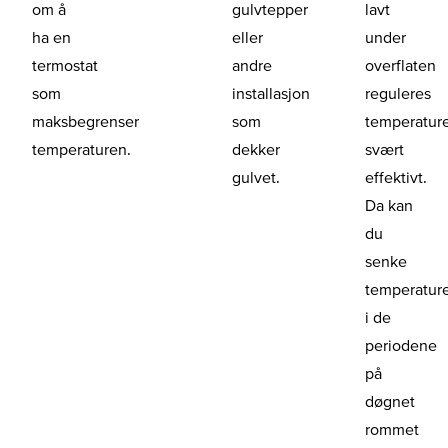
om å
gulvtepper
lavt
ha en
eller
under
termostat
andre
overflaten
som
installasjon
reguleres
maksbegrenser
som
temperatur
temperaturen.
dekker
svært
gulvet.
effektivt.
Da kan
du
senke
temperatur
i de
periodene
på
døgnet
rommet