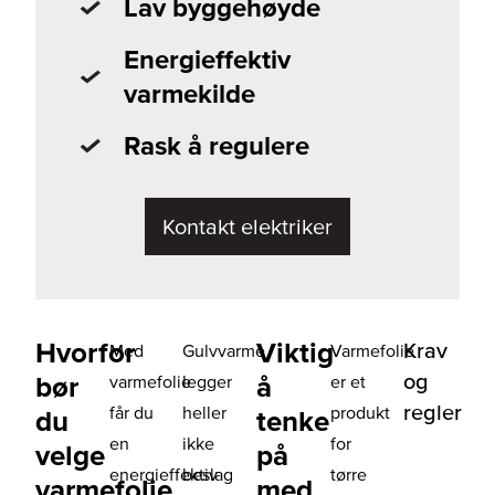
Lav byggehøyde
Energieffektiv
varmekilde
Rask å regulere
Kontakt elektriker
Hvorfor
Viktig
Krav
Med
Gulvvarme
Varmefolie
og
bør
å
varmefolie
legger
er et
regler
får du
heller
produkt
du
tenke
en
ikke
for
velge
på
energieffektiv
beslag
tørre
varmefolie
med