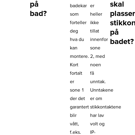
på
skal
badekar
er
bad?
plasse
som
heller
stikko
forteller
ikke
på
deg
tillat
hva du
innenfor
badet?
kan
sone
montere.
2, med
Kort
noen
fortalt
få
er
unntak.
sone 1
Unntakene
der det
er om
garantert
stikkontaktene
blir
har lav
vått,
volt og
f.eks.
IP-