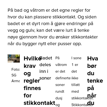
På bad og våtrom er det egne regler for
hvor du kan plassere stikkontakt. Og siden
badet er et dyrt rom å gjøre endringer på
vegg og gulv, kan det være lurt å tenke
nøye gjennom hvor du ønsker stikkontakter
når du bygger nytt eller pusser opp.
Hvilke
Hva
Badet
På
I sone
deles
krav
bør
våtrom
1 er
Foto:
inn i
er det
det
og
du
SG
soner
definerte
ikke
regler
tenke
Armaturen
soner
tillatt
finnes
på
rundt
med
for
når
dusj
stikkontakter.
stikkontakt
du
og
Stikkontakter