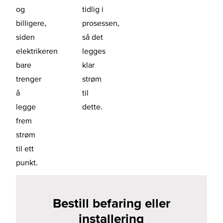
og
tidlig i
billigere,
prosessen,
siden
så det
elektrikeren
legges
bare
klar
trenger
strøm
å
til
legge
dette.
frem
strøm
til ett
punkt.
Bestill befaring eller
installering