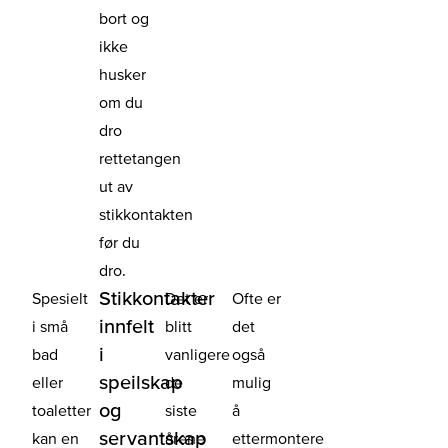
bort og
ikke
husker
om du
dro
rettetangen
ut av
stikkontakten
før du
dro.
Stikkontakter
Spesielt
Det er
Ofte er
innfelt
i små
blitt
det
i
bad
vanligere
også
speilskap
eller
de
mulig
og
toaletter
siste
å
servantskap
kan en
årene
ettermontere