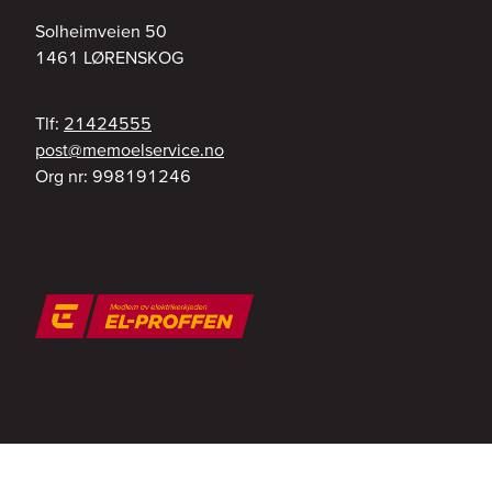
Solheimveien 50
1461
LØRENSKOG
Tlf:
21424555
on.ecivresleomem@tsop
Org nr:
998191246