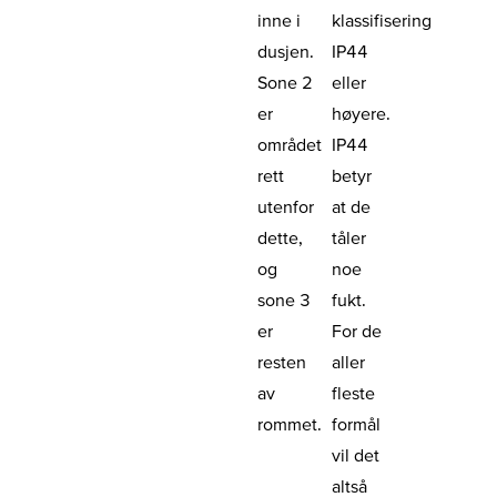
inne i
klassifisering
dusjen.
IP44
Sone 2
eller
er
høyere.
området
IP44
rett
betyr
utenfor
at de
dette,
tåler
og
noe
sone 3
fukt.
er
For de
resten
aller
av
fleste
rommet.
formål
vil det
altså