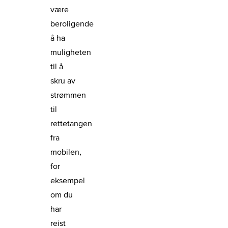
være
beroligende
å ha
muligheten
til å
skru av
strømmen
til
rettetangen
fra
mobilen,
for
eksempel
om du
har
reist