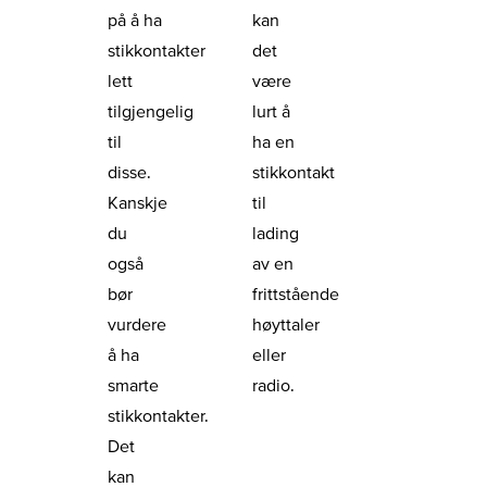
på å ha
kan
stikkontakter
det
lett
være
tilgjengelig
lurt å
til
ha en
disse.
stikkontakt
Kanskje
til
du
lading
også
av en
bør
frittstående
vurdere
høyttaler
å ha
eller
smarte
radio.
stikkontakter.
Det
kan