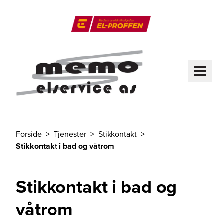
Til hovedinnhold
El-Proffen
ME
Forside
Tjenester
Stikkontakt
Du er her
Stikkontakt i bad og våtrom
Stikkontakt i bad og
våtrom