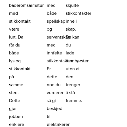
baderomsarmatur
med
skjulte
med
både
stikkontakter
stikkontakt
speilskap
inne i
være
og
skap.
lurt. Da
servantskap
Da kan
får du
med
du
både
innfelte
lade
lys og
stikkontakter.
tannbørsten
stikkontakt
Er
uten at
på
dette
den
samme
noe du
trenger
sted.
vurderer
å stå
Dette
så gi
fremme.
gjør
beskjed
jobben
til
enklere
elektrikeren