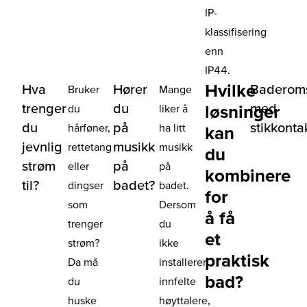
IP-
klassifisering
enn
IP44.
Hvilke
Hva
Hører
Baderom
Bruker
Mange
trenger
du
med
løsninger
du
liker å
du
på
stikkonta
hårføner,
ha litt
kan
jevnlig
musikk
rettetang
musikk
du
strøm
på
eller
på
kombinere
til?
badet?
dingser
badet.
for
som
Dersom
å få
trenger
du
et
strøm?
ikke
praktisk
Da må
installerer
bad?
du
innfelte
huske
høyttalere,