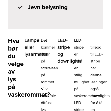
Jevn belysning
Hva
Lampe
LED-
Det
LED-
I
eller
stripe
bør
kommer
stripe
tillegg
lysarmatur
og
litt an
er
til LED-
du
downlights
på
også
stripe
velge
størrelsen
en
har
av
på
stilig
denne
lys
rommet.
mulighet
løsningen
på
Vi vil
på
også
vaskerommet?
anbefale
vaskerommet.
downlights
diffust
LED-
for å få
lys
stripe
en