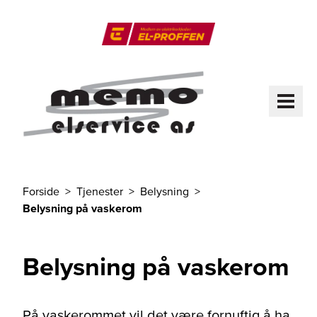
Til hovedinnhold
El-Proffen
ME
Forside
Tjenester
Belysning
Du er her
Belysning på vaskerom
Belysning på vaskerom
På vaskerommet vil det være fornuftig å ha