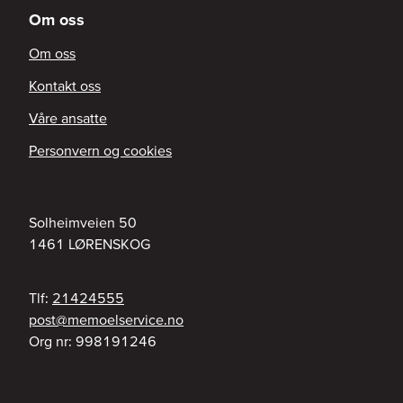
Om oss
Om oss
Kontakt oss
Våre ansatte
Personvern og cookies
Solheimveien 50
1461
LØRENSKOG
Tlf:
21424555
on.ecivresleomem@tsop
Org nr:
998191246