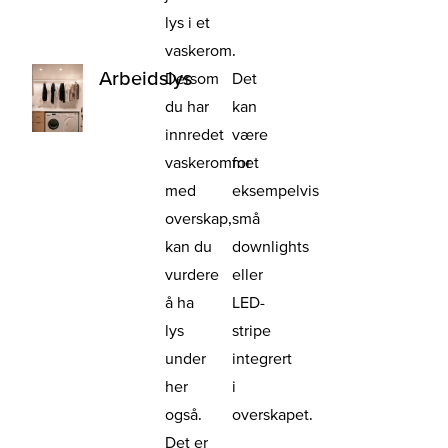
lys i et
vaskerom.
Arbeidslys
Dersom
Det
du har
kan
innredet
være
vaskerommet
for
med
eksempelvis
overskap,
små
kan du
downlights
vurdere
eller
å ha
LED-
lys
stripe
under
integrert
her
i
også.
overskapet.
Det er