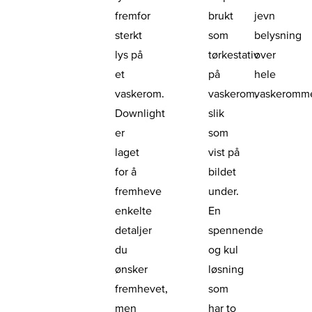
fremfor
brukt
jevn
sterkt
som
belysning
lys på
tørkestativ
over
et
på
hele
vaskerom.
vaskerom,
vaskeromme
Downlight
slik
er
som
laget
vist på
for å
bildet
fremheve
under.
enkelte
En
detaljer
spennende
du
og kul
ønsker
løsning
fremhevet,
som
men
har to